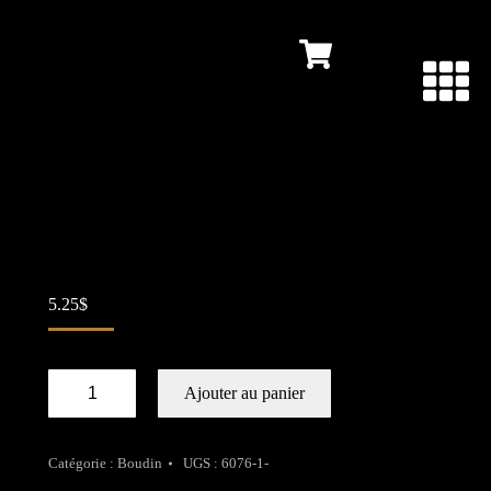
Boudin Sucré 240g
5.25
$
Ajouter au panier
Catégorie :
Boudin
UGS :
6076-1-