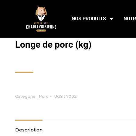
NOS PRODUITS
NOTR
Longe de porc (kg)
7.69
$
Rupture de stock
Catégorie :
Porc
UGS :
7002
Description