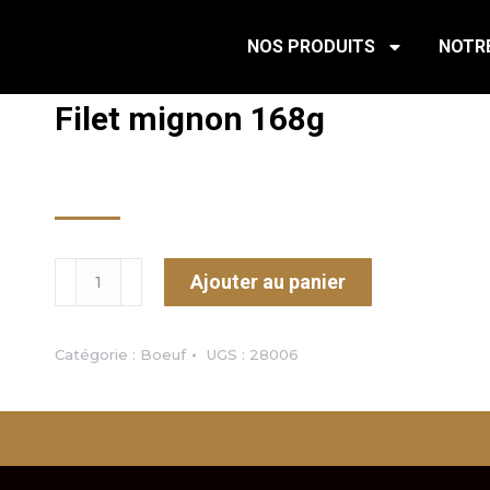
NOS PRODUITS
NOTRE
Filet mignon 168g
10.99
$
Ajouter au panier
Catégorie :
Boeuf
UGS :
28006