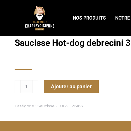
NOS PRODUITS
NOTRE
Saucisse Hot-dog debrecini 
5.99
$
Ajouter au panier
Catégorie :
Saucisse
UGS :
26163