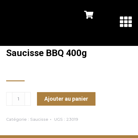
Saucisse BBQ 400g
6.49
$
Ajouter au panier
Catégorie :
Saucisse
UGS :
23019